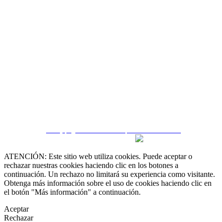
 55 19 48 12 11
 30 75 56 20
irealestate.mx
CRM y páginas inmobiliarias por eGO Real Estate
ATENCIÓN: Este sitio web utiliza cookies. Puede aceptar o
rechazar nuestras cookies haciendo clic en los botones a
continuación. Un rechazo no limitará su experiencia como visitante.
Obtenga más información sobre el uso de cookies haciendo clic en
el botón "Más información" a continuación.
Aceptar
Rechazar