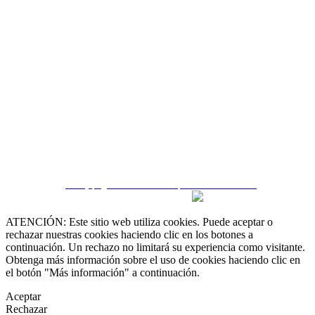
 55 19 48 12 11
 30 75 56 20
irealestate.mx
CRM y páginas inmobiliarias por eGO Real Estate
ATENCIÓN: Este sitio web utiliza cookies. Puede aceptar o
rechazar nuestras cookies haciendo clic en los botones a
continuación. Un rechazo no limitará su experiencia como visitante.
Obtenga más información sobre el uso de cookies haciendo clic en
el botón "Más información" a continuación.
Aceptar
Rechazar