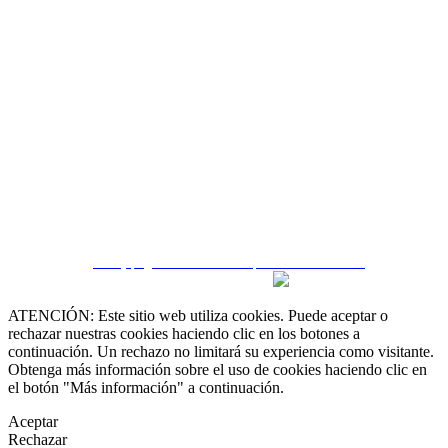
 55 19 48 12 11
 30 75 56 20
irealestate.mx
CRM y páginas inmobiliarias por eGO Real Estate
ATENCIÓN: Este sitio web utiliza cookies. Puede aceptar o
rechazar nuestras cookies haciendo clic en los botones a
continuación. Un rechazo no limitará su experiencia como visitante.
Obtenga más información sobre el uso de cookies haciendo clic en
el botón "Más información" a continuación.
Aceptar
Rechazar