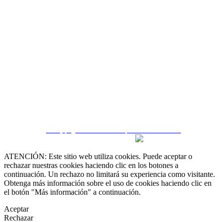
 55 19 48 12 11
 30 75 56 20
irealestate.mx
CRM y páginas inmobiliarias por eGO Real Estate
ATENCIÓN: Este sitio web utiliza cookies. Puede aceptar o
rechazar nuestras cookies haciendo clic en los botones a
continuación. Un rechazo no limitará su experiencia como visitante.
Obtenga más información sobre el uso de cookies haciendo clic en
el botón "Más información" a continuación.
Aceptar
Rechazar