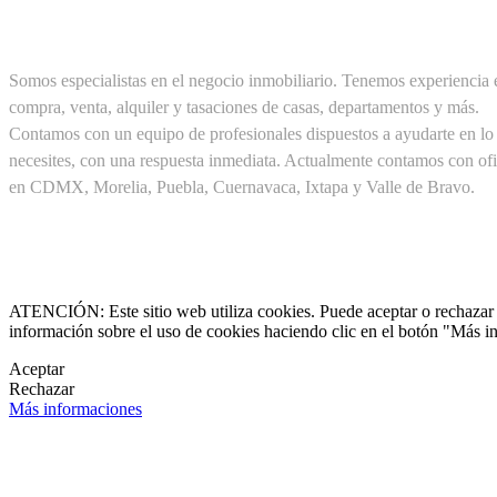
SOBRE NOSOTROS
Somos especialistas en el negocio inmobiliario. Tenemos experiencia 
compra, venta, alquiler y tasaciones de casas, departamentos y más.
Contamos con un equipo de profesionales dispuestos a ayudarte en lo
necesites, con una respuesta inmediata. Actualmente contamos con ofi
en CDMX, Morelia, Puebla, Cuernavaca, Ixtapa y Valle de Bravo.
Cel. +52(1) 55 19 48 12 11
+52(1) 56 30 75 56 20

clientes@pirealestate.mx
ATENCIÓN: Este sitio web utiliza cookies. Puede aceptar o rechazar n
información sobre el uso de cookies haciendo clic en el botón "Más i

Aceptar
Rechazar

Más informaciones
