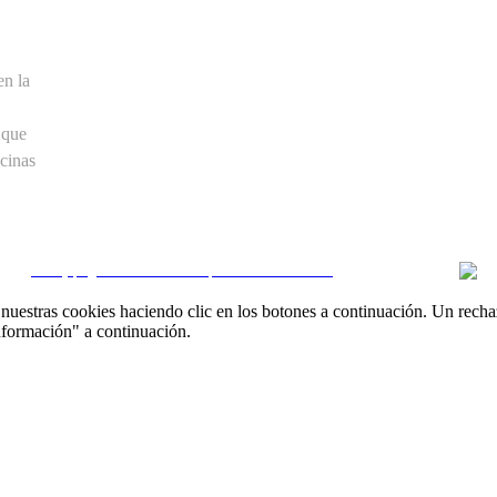
en la
 que
cinas
CRM y páginas inmobiliarias por eGO Real Estate
uestras cookies haciendo clic en los botones a continuación. Un recha
nformación" a continuación.