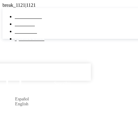
Pi Real Estate
Inmuebles
Desarrollos
Quiénes somos
Español

Suscribir
Español
English