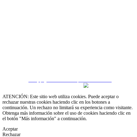
 55 19 48 12 11
 30 75 56 20
irealestate.mx
CRM y páginas inmobiliarias por eGO Real Estate
ATENCIÓN: Este sitio web utiliza cookies. Puede aceptar o
rechazar nuestras cookies haciendo clic en los botones a
continuación. Un rechazo no limitará su experiencia como visitante.
Obtenga más información sobre el uso de cookies haciendo clic en
el botón "Más información" a continuación.
Aceptar
Rechazar