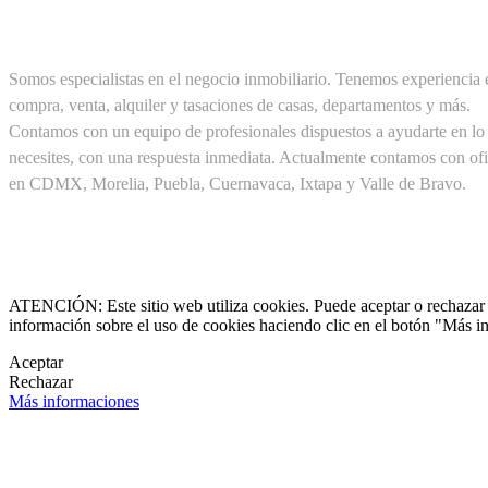
SOBRE NOSOTROS
Somos especialistas en el negocio inmobiliario. Tenemos experiencia 
compra, venta, alquiler y tasaciones de casas, departamentos y más.
Contamos con un equipo de profesionales dispuestos a ayudarte en lo
necesites, con una respuesta inmediata. Actualmente contamos con ofi
en CDMX, Morelia, Puebla, Cuernavaca, Ixtapa y Valle de Bravo.
Cel. +52(1) 55 19 48 12 11
+52(1) 56 30 75 56 20

clientes@pirealestate.mx
ATENCIÓN: Este sitio web utiliza cookies. Puede aceptar o rechazar n
información sobre el uso de cookies haciendo clic en el botón "Más i

Aceptar
Rechazar

Más informaciones
