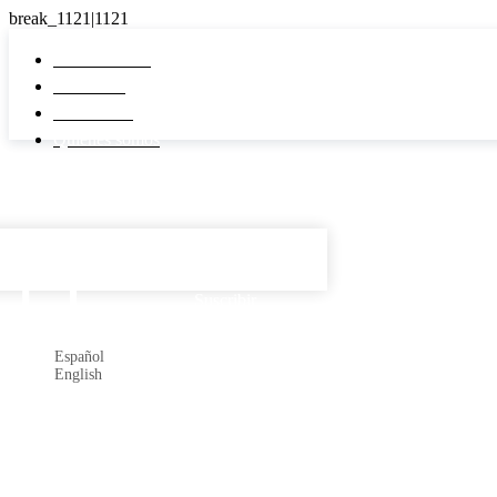
Pi Real Estate
Inmuebles
Desarrollos
Quiénes somos
Español

Suscribir
Español
English