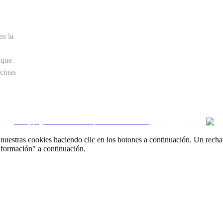
en la
 que
cinas
CRM y páginas inmobiliarias por eGO Real Estate
uestras cookies haciendo clic en los botones a continuación. Un recha
nformación" a continuación.