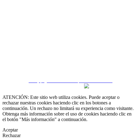
 55 19 48 12 11
 30 75 56 20
irealestate.mx
CRM y páginas inmobiliarias por eGO Real Estate
ATENCIÓN: Este sitio web utiliza cookies. Puede aceptar o
rechazar nuestras cookies haciendo clic en los botones a
continuación. Un rechazo no limitará su experiencia como visitante.
Obtenga más información sobre el uso de cookies haciendo clic en
el botón "Más información" a continuación.
Aceptar
Rechazar