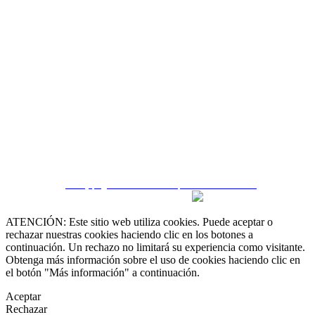
 55 19 48 12 11
 30 75 56 20
irealestate.mx
CRM y páginas inmobiliarias por eGO Real Estate
ATENCIÓN: Este sitio web utiliza cookies. Puede aceptar o
rechazar nuestras cookies haciendo clic en los botones a
continuación. Un rechazo no limitará su experiencia como visitante.
Obtenga más información sobre el uso de cookies haciendo clic en
el botón "Más información" a continuación.
Aceptar
Rechazar