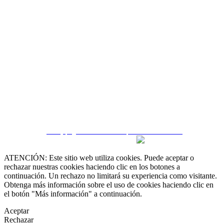
 55 19 48 12 11
 30 75 56 20
irealestate.mx
CRM y páginas inmobiliarias por eGO Real Estate
ATENCIÓN: Este sitio web utiliza cookies. Puede aceptar o
rechazar nuestras cookies haciendo clic en los botones a
continuación. Un rechazo no limitará su experiencia como visitante.
Obtenga más información sobre el uso de cookies haciendo clic en
el botón "Más información" a continuación.
Aceptar
Rechazar