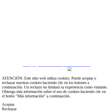
 55 19 48 12 11
 30 75 56 20
irealestate.mx
CRM y páginas inmobiliarias por eGO Real Estate
ATENCIÓN: Este sitio web utiliza cookies. Puede aceptar o
rechazar nuestras cookies haciendo clic en los botones a
continuación. Un rechazo no limitará su experiencia como visitante.
Obtenga más información sobre el uso de cookies haciendo clic en
el botón "Más información" a continuación.
Aceptar
Rechazar