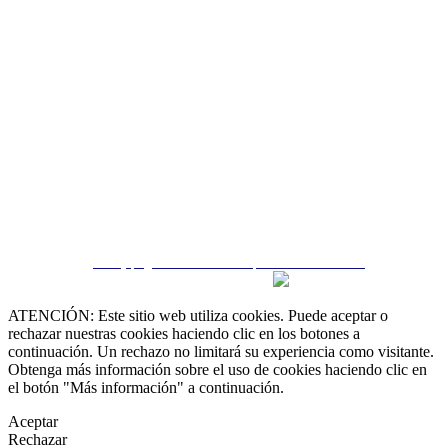
 55 19 48 12 11
 30 75 56 20
irealestate.mx
CRM y páginas inmobiliarias por eGO Real Estate
ATENCIÓN: Este sitio web utiliza cookies. Puede aceptar o
rechazar nuestras cookies haciendo clic en los botones a
continuación. Un rechazo no limitará su experiencia como visitante.
Obtenga más información sobre el uso de cookies haciendo clic en
el botón "Más información" a continuación.
Aceptar
Rechazar