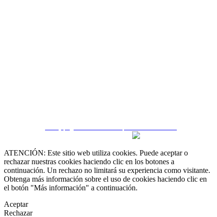
 55 19 48 12 11
 30 75 56 20
irealestate.mx
CRM y páginas inmobiliarias por eGO Real Estate
ATENCIÓN: Este sitio web utiliza cookies. Puede aceptar o
rechazar nuestras cookies haciendo clic en los botones a
continuación. Un rechazo no limitará su experiencia como visitante.
Obtenga más información sobre el uso de cookies haciendo clic en
el botón "Más información" a continuación.
Aceptar
Rechazar