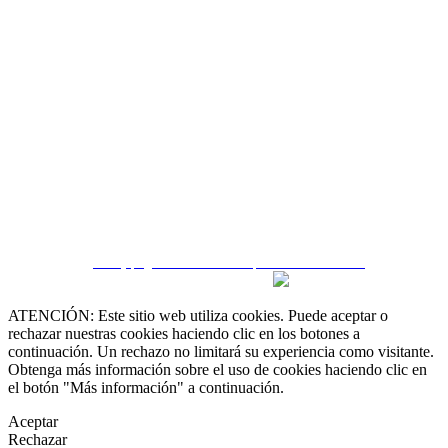
 55 19 48 12 11
 30 75 56 20
irealestate.mx
CRM y páginas inmobiliarias por eGO Real Estate
ATENCIÓN: Este sitio web utiliza cookies. Puede aceptar o
rechazar nuestras cookies haciendo clic en los botones a
continuación. Un rechazo no limitará su experiencia como visitante.
Obtenga más información sobre el uso de cookies haciendo clic en
el botón "Más información" a continuación.
Aceptar
Rechazar