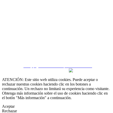
 55 19 48 12 11
 30 75 56 20
irealestate.mx
CRM y páginas inmobiliarias por eGO Real Estate
ATENCIÓN: Este sitio web utiliza cookies. Puede aceptar o
rechazar nuestras cookies haciendo clic en los botones a
continuación. Un rechazo no limitará su experiencia como visitante.
Obtenga más información sobre el uso de cookies haciendo clic en
el botón "Más información" a continuación.
Aceptar
Rechazar