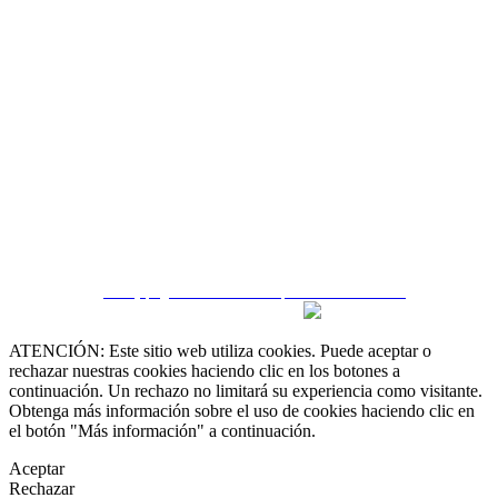
 55 19 48 12 11
 30 75 56 20
irealestate.mx
CRM y páginas inmobiliarias por eGO Real Estate
ATENCIÓN: Este sitio web utiliza cookies. Puede aceptar o
rechazar nuestras cookies haciendo clic en los botones a
continuación. Un rechazo no limitará su experiencia como visitante.
Obtenga más información sobre el uso de cookies haciendo clic en
el botón "Más información" a continuación.
Aceptar
Rechazar