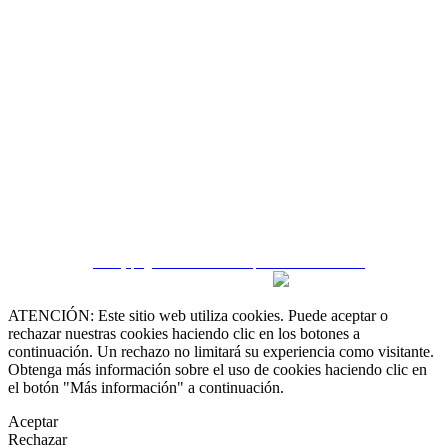
 55 19 48 12 11
 30 75 56 20
irealestate.mx
CRM y páginas inmobiliarias por eGO Real Estate
ATENCIÓN: Este sitio web utiliza cookies. Puede aceptar o
rechazar nuestras cookies haciendo clic en los botones a
continuación. Un rechazo no limitará su experiencia como visitante.
Obtenga más información sobre el uso de cookies haciendo clic en
el botón "Más información" a continuación.
Aceptar
Rechazar