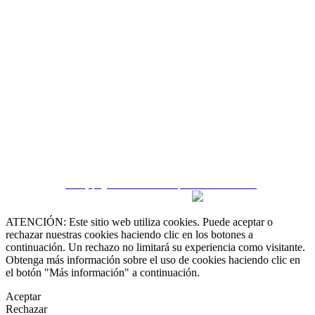
 55 19 48 12 11
 30 75 56 20
irealestate.mx
CRM y páginas inmobiliarias por eGO Real Estate
ATENCIÓN: Este sitio web utiliza cookies. Puede aceptar o
rechazar nuestras cookies haciendo clic en los botones a
continuación. Un rechazo no limitará su experiencia como visitante.
Obtenga más información sobre el uso de cookies haciendo clic en
el botón "Más información" a continuación.
Aceptar
Rechazar