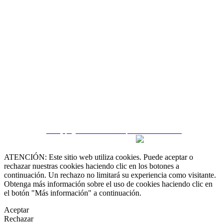
 55 19 48 12 11
 30 75 56 20
irealestate.mx
CRM y páginas inmobiliarias por eGO Real Estate
ATENCIÓN: Este sitio web utiliza cookies. Puede aceptar o
rechazar nuestras cookies haciendo clic en los botones a
continuación. Un rechazo no limitará su experiencia como visitante.
Obtenga más información sobre el uso de cookies haciendo clic en
el botón "Más información" a continuación.
Aceptar
Rechazar