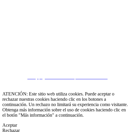
 55 19 48 12 11
 30 75 56 20
irealestate.mx
CRM y páginas inmobiliarias por eGO Real Estate
ATENCIÓN: Este sitio web utiliza cookies. Puede aceptar o
rechazar nuestras cookies haciendo clic en los botones a
continuación. Un rechazo no limitará su experiencia como visitante.
Obtenga más información sobre el uso de cookies haciendo clic en
el botón "Más información" a continuación.
Aceptar
Rechazar