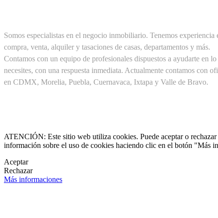
SOBRE NOSOTROS
Somos especialistas en el negocio inmobiliario. Tenemos experiencia 
compra, venta, alquiler y tasaciones de casas, departamentos y más.
Contamos con un equipo de profesionales dispuestos a ayudarte en lo
necesites, con una respuesta inmediata. Actualmente contamos con ofi
en CDMX, Morelia, Puebla, Cuernavaca, Ixtapa y Valle de Bravo.
Cel. +52(1) 55 19 48 12 11
+52(1) 56 30 75 56 20

clientes@pirealestate.mx
ATENCIÓN: Este sitio web utiliza cookies. Puede aceptar o rechazar n
información sobre el uso de cookies haciendo clic en el botón "Más i

Aceptar
Rechazar

Más informaciones
