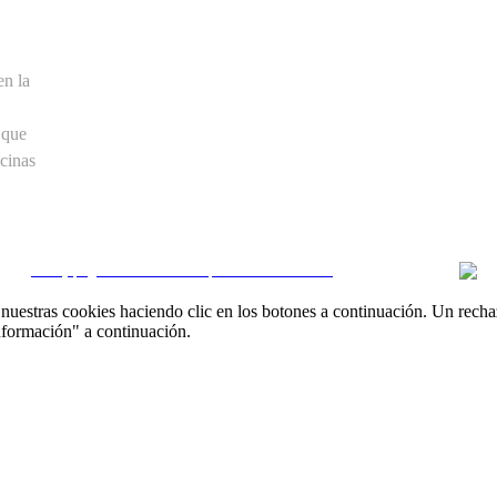
en la
 que
cinas
CRM y páginas inmobiliarias por eGO Real Estate
uestras cookies haciendo clic en los botones a continuación. Un recha
nformación" a continuación.