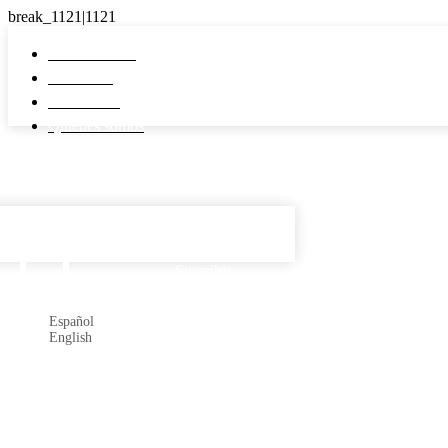
Pi Real Estate
Inmuebles
Desarrollos
Quiénes somos
Español

Suscribir
Español
English