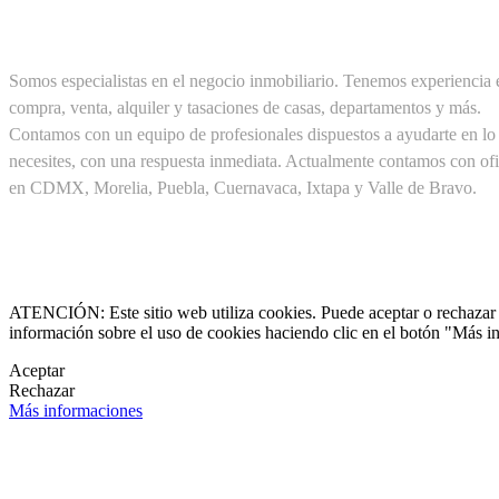
SOBRE NOSOTROS
Somos especialistas en el negocio inmobiliario. Tenemos experiencia 
compra, venta, alquiler y tasaciones de casas, departamentos y más.
Contamos con un equipo de profesionales dispuestos a ayudarte en lo
necesites, con una respuesta inmediata. Actualmente contamos con ofi
en CDMX, Morelia, Puebla, Cuernavaca, Ixtapa y Valle de Bravo.
Cel. +52(1) 55 19 48 12 11
+52(1) 56 30 75 56 20

clientes@pirealestate.mx
ATENCIÓN: Este sitio web utiliza cookies. Puede aceptar o rechazar n
información sobre el uso de cookies haciendo clic en el botón "Más i

Aceptar
Rechazar

Más informaciones
