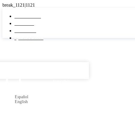
Pi Real Estate
Inmuebles
Desarrollos
Quiénes somos
Español

Suscribir
Español
English