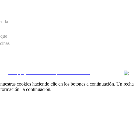
en la
 que
cinas
CRM y páginas inmobiliarias por eGO Real Estate
uestras cookies haciendo clic en los botones a continuación. Un recha
nformación" a continuación.