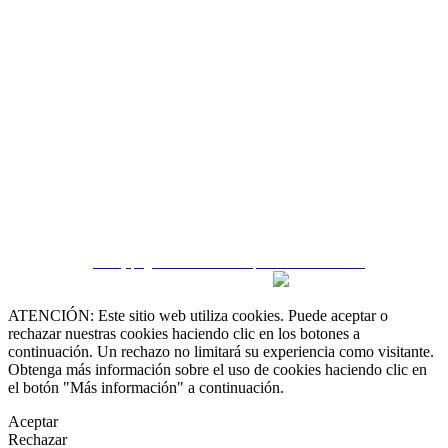
 55 19 48 12 11
 30 75 56 20
irealestate.mx
CRM y páginas inmobiliarias por eGO Real Estate
ATENCIÓN: Este sitio web utiliza cookies. Puede aceptar o
rechazar nuestras cookies haciendo clic en los botones a
continuación. Un rechazo no limitará su experiencia como visitante.
Obtenga más información sobre el uso de cookies haciendo clic en
el botón "Más información" a continuación.
Aceptar
Rechazar