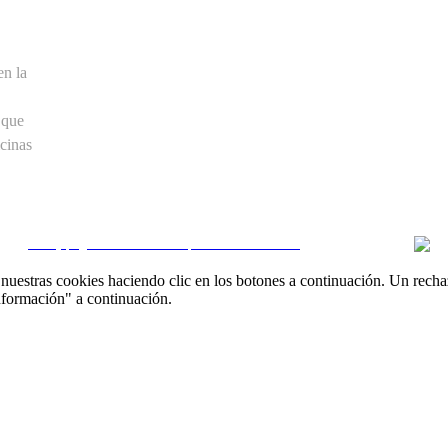
en la
 que
cinas
CRM y páginas inmobiliarias por eGO Real Estate
uestras cookies haciendo clic en los botones a continuación. Un recha
nformación" a continuación.