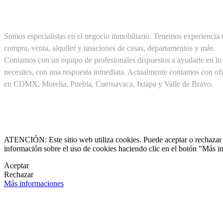
SOBRE NOSOTROS
Somos especialistas en el negocio inmobiliario. Tenemos experiencia 
compra, venta, alquiler y tasaciones de casas, departamentos y más.
Contamos con un equipo de profesionales dispuestos a ayudarte en lo
necesites, con una respuesta inmediata. Actualmente contamos con ofi
en CDMX, Morelia, Puebla, Cuernavaca, Ixtapa y Valle de Bravo.
Cel. +52(1) 55 19 48 12 11
+52(1) 56 30 75 56 20

clientes@pirealestate.mx
ATENCIÓN: Este sitio web utiliza cookies. Puede aceptar o rechazar n
información sobre el uso de cookies haciendo clic en el botón "Más i

Aceptar
Rechazar

Más informaciones
