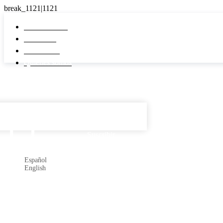
Pi Real Estate
Inmuebles
Desarrollos
Quiénes somos
Español

Suscribir
Español
English