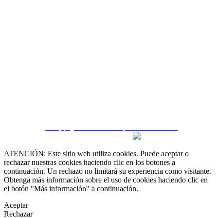
 55 19 48 12 11
 30 75 56 20
irealestate.mx
CRM y páginas inmobiliarias por eGO Real Estate
ATENCIÓN: Este sitio web utiliza cookies. Puede aceptar o
rechazar nuestras cookies haciendo clic en los botones a
continuación. Un rechazo no limitará su experiencia como visitante.
Obtenga más información sobre el uso de cookies haciendo clic en
el botón "Más información" a continuación.
Aceptar
Rechazar