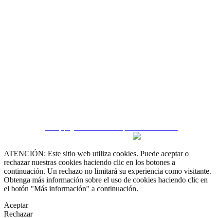
 55 19 48 12 11
 30 75 56 20
irealestate.mx
CRM y páginas inmobiliarias por eGO Real Estate
ATENCIÓN: Este sitio web utiliza cookies. Puede aceptar o
rechazar nuestras cookies haciendo clic en los botones a
continuación. Un rechazo no limitará su experiencia como visitante.
Obtenga más información sobre el uso de cookies haciendo clic en
el botón "Más información" a continuación.
Aceptar
Rechazar