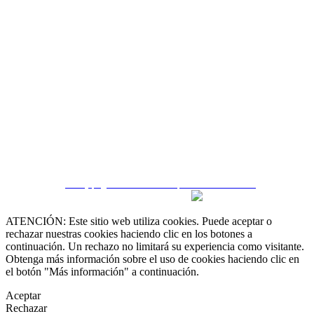
 55 19 48 12 11
 30 75 56 20
irealestate.mx
CRM y páginas inmobiliarias por eGO Real Estate
ATENCIÓN: Este sitio web utiliza cookies. Puede aceptar o
rechazar nuestras cookies haciendo clic en los botones a
continuación. Un rechazo no limitará su experiencia como visitante.
Obtenga más información sobre el uso de cookies haciendo clic en
el botón "Más información" a continuación.
Aceptar
Rechazar