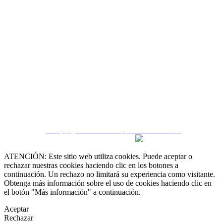
 55 19 48 12 11
 30 75 56 20
irealestate.mx
CRM y páginas inmobiliarias por eGO Real Estate
ATENCIÓN: Este sitio web utiliza cookies. Puede aceptar o
rechazar nuestras cookies haciendo clic en los botones a
continuación. Un rechazo no limitará su experiencia como visitante.
Obtenga más información sobre el uso de cookies haciendo clic en
el botón "Más información" a continuación.
Aceptar
Rechazar