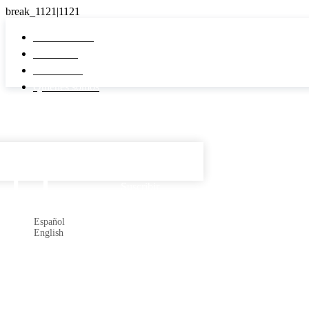
Pi Real Estate
Inmuebles
Desarrollos
Quiénes somos
Español

Suscribir
Español
English