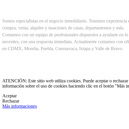
SOBRE NOSOTROS
Somos especialistas en el negocio inmobiliario. Tenemos experiencia 
compra, venta, alquiler y tasaciones de casas, departamentos y más.
Contamos con un equipo de profesionales dispuestos a ayudarte en lo
necesites, con una respuesta inmediata. Actualmente contamos con ofi
en CDMX, Morelia, Puebla, Cuernavaca, Ixtapa y Valle de Bravo.
Cel. +52(1) 55 19 48 12 11
+52(1) 56 30 75 56 20

clientes@pirealestate.mx
ATENCIÓN: Este sitio web utiliza cookies. Puede aceptar o rechazar n
información sobre el uso de cookies haciendo clic en el botón "Más i

Aceptar
Rechazar

Más informaciones
