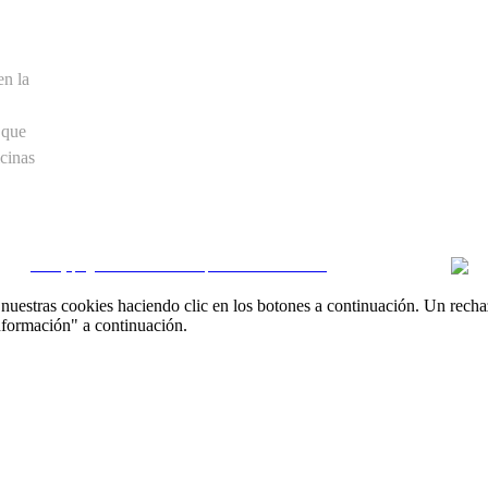
en la
 que
cinas
CRM y páginas inmobiliarias por eGO Real Estate
uestras cookies haciendo clic en los botones a continuación. Un recha
nformación" a continuación.