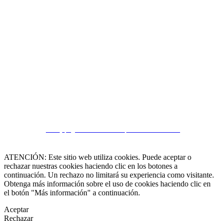
 55 19 48 12 11
 30 75 56 20
irealestate.mx
CRM y páginas inmobiliarias por eGO Real Estate
ATENCIÓN: Este sitio web utiliza cookies. Puede aceptar o
rechazar nuestras cookies haciendo clic en los botones a
continuación. Un rechazo no limitará su experiencia como visitante.
Obtenga más información sobre el uso de cookies haciendo clic en
el botón "Más información" a continuación.
Aceptar
Rechazar