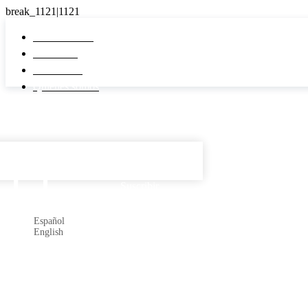
Pi Real Estate
Inmuebles
Desarrollos
Quiénes somos
Español

Suscribir
Español
English