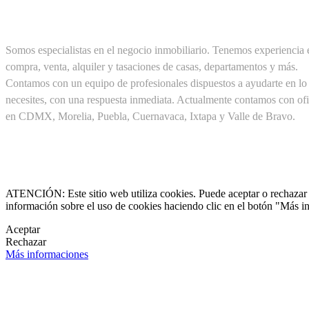
SOBRE NOSOTROS
Somos especialistas en el negocio inmobiliario. Tenemos experiencia 
compra, venta, alquiler y tasaciones de casas, departamentos y más.
Contamos con un equipo de profesionales dispuestos a ayudarte en lo
necesites, con una respuesta inmediata. Actualmente contamos con ofi
en CDMX, Morelia, Puebla, Cuernavaca, Ixtapa y Valle de Bravo.
Cel. +52(1) 55 19 48 12 11
+52(1) 56 30 75 56 20

clientes@pirealestate.mx
ATENCIÓN: Este sitio web utiliza cookies. Puede aceptar o rechazar n
información sobre el uso de cookies haciendo clic en el botón "Más i

Aceptar
Rechazar

Más informaciones
