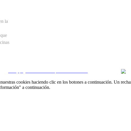
en la
 que
cinas
CRM y páginas inmobiliarias por eGO Real Estate
uestras cookies haciendo clic en los botones a continuación. Un recha
nformación" a continuación.