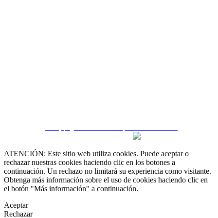
 55 19 48 12 11
 30 75 56 20
irealestate.mx
CRM y páginas inmobiliarias por eGO Real Estate
ATENCIÓN: Este sitio web utiliza cookies. Puede aceptar o
rechazar nuestras cookies haciendo clic en los botones a
continuación. Un rechazo no limitará su experiencia como visitante.
Obtenga más información sobre el uso de cookies haciendo clic en
el botón "Más información" a continuación.
Aceptar
Rechazar