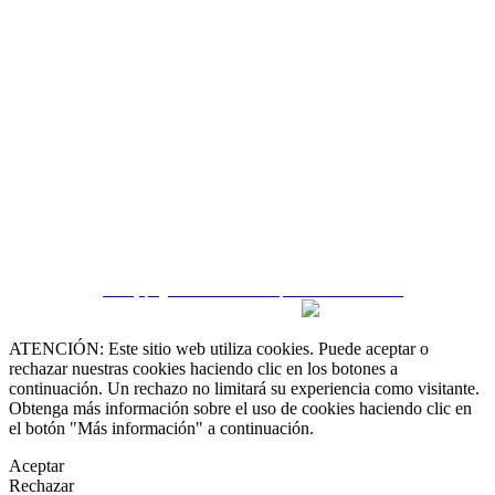
 55 19 48 12 11
 30 75 56 20
irealestate.mx
CRM y páginas inmobiliarias por eGO Real Estate
ATENCIÓN: Este sitio web utiliza cookies. Puede aceptar o
rechazar nuestras cookies haciendo clic en los botones a
continuación. Un rechazo no limitará su experiencia como visitante.
Obtenga más información sobre el uso de cookies haciendo clic en
el botón "Más información" a continuación.
Aceptar
Rechazar