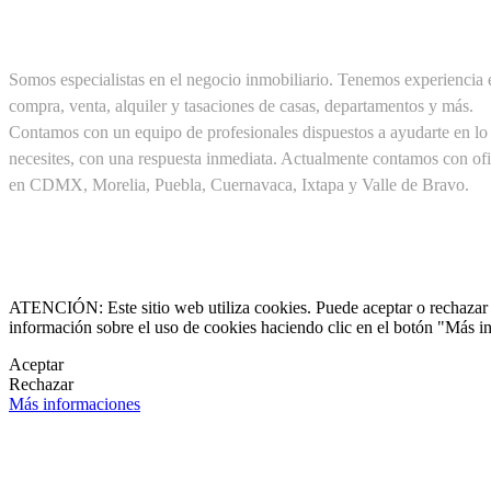
SOBRE NOSOTROS
Somos especialistas en el negocio inmobiliario. Tenemos experiencia 
compra, venta, alquiler y tasaciones de casas, departamentos y más.
Contamos con un equipo de profesionales dispuestos a ayudarte en lo
necesites, con una respuesta inmediata. Actualmente contamos con ofi
en CDMX, Morelia, Puebla, Cuernavaca, Ixtapa y Valle de Bravo.
Cel. +52(1) 55 19 48 12 11
+52(1) 56 30 75 56 20

clientes@pirealestate.mx
ATENCIÓN: Este sitio web utiliza cookies. Puede aceptar o rechazar n
información sobre el uso de cookies haciendo clic en el botón "Más i

Aceptar
Rechazar

Más informaciones
