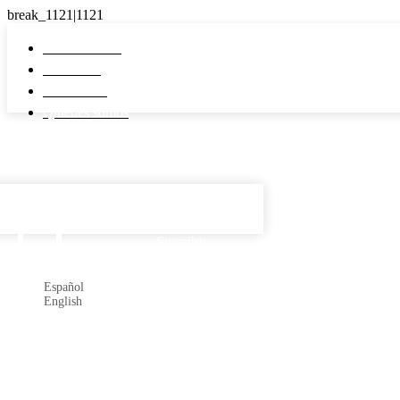
Pi Real Estate
Inmuebles
Desarrollos
Quiénes somos
Español

Suscribir
Español
English