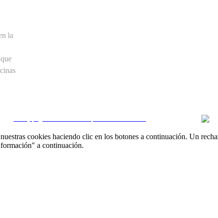
en la
 que
cinas
CRM y páginas inmobiliarias por eGO Real Estate
uestras cookies haciendo clic en los botones a continuación. Un recha
nformación" a continuación.