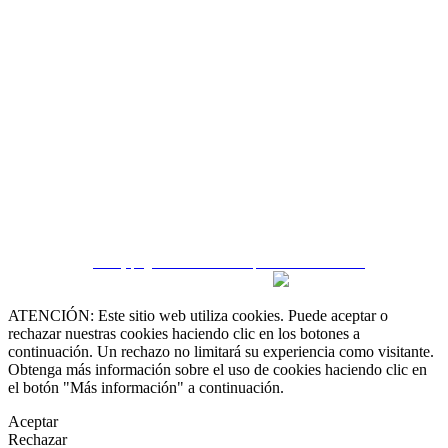
 55 19 48 12 11
 30 75 56 20
irealestate.mx
CRM y páginas inmobiliarias por eGO Real Estate
ATENCIÓN: Este sitio web utiliza cookies. Puede aceptar o
rechazar nuestras cookies haciendo clic en los botones a
continuación. Un rechazo no limitará su experiencia como visitante.
Obtenga más información sobre el uso de cookies haciendo clic en
el botón "Más información" a continuación.
Aceptar
Rechazar