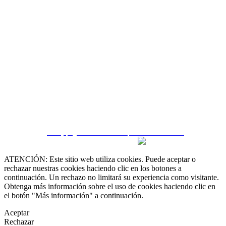
 55 19 48 12 11
 30 75 56 20
irealestate.mx
CRM y páginas inmobiliarias por eGO Real Estate
ATENCIÓN: Este sitio web utiliza cookies. Puede aceptar o
rechazar nuestras cookies haciendo clic en los botones a
continuación. Un rechazo no limitará su experiencia como visitante.
Obtenga más información sobre el uso de cookies haciendo clic en
el botón "Más información" a continuación.
Aceptar
Rechazar