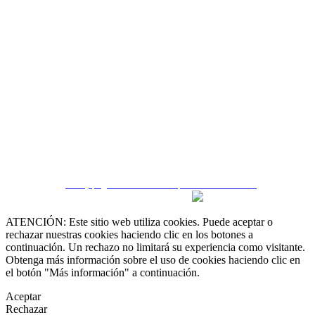
 55 19 48 12 11
 30 75 56 20
irealestate.mx
CRM y páginas inmobiliarias por eGO Real Estate
ATENCIÓN: Este sitio web utiliza cookies. Puede aceptar o
rechazar nuestras cookies haciendo clic en los botones a
continuación. Un rechazo no limitará su experiencia como visitante.
Obtenga más información sobre el uso de cookies haciendo clic en
el botón "Más información" a continuación.
Aceptar
Rechazar