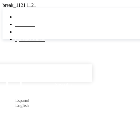
Pi Real Estate
Inmuebles
Desarrollos
Quiénes somos
Español

Suscribir
Español
English