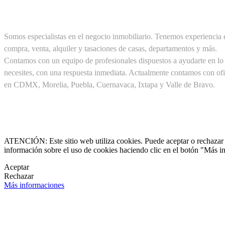
SOBRE NOSOTROS
Somos especialistas en el negocio inmobiliario. Tenemos experiencia 
compra, venta, alquiler y tasaciones de casas, departamentos y más.
Contamos con un equipo de profesionales dispuestos a ayudarte en lo
necesites, con una respuesta inmediata. Actualmente contamos con ofi
en CDMX, Morelia, Puebla, Cuernavaca, Ixtapa y Valle de Bravo.
Cel. +52(1) 55 19 48 12 11
+52(1) 56 30 75 56 20

clientes@pirealestate.mx
ATENCIÓN: Este sitio web utiliza cookies. Puede aceptar o rechazar n
información sobre el uso de cookies haciendo clic en el botón "Más i

Aceptar
Rechazar

Más informaciones
