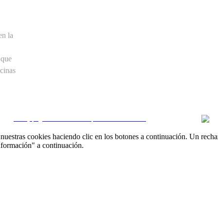
en la
 que
cinas
CRM y páginas inmobiliarias por eGO Real Estate
uestras cookies haciendo clic en los botones a continuación. Un recha
nformación" a continuación.