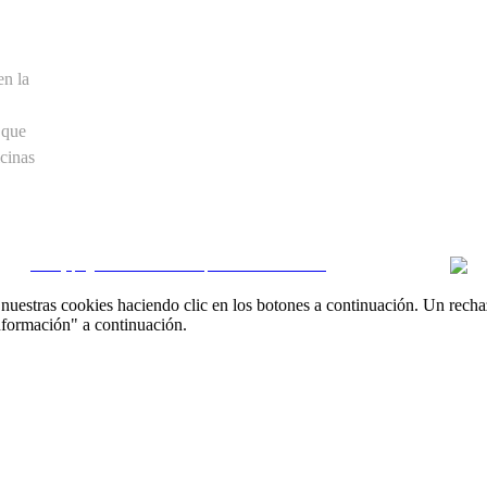
en la
 que
cinas
CRM y páginas inmobiliarias por eGO Real Estate
uestras cookies haciendo clic en los botones a continuación. Un recha
nformación" a continuación.