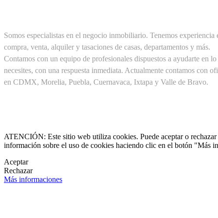
SOBRE NOSOTROS
Somos especialistas en el negocio inmobiliario. Tenemos experiencia 
compra, venta, alquiler y tasaciones de casas, departamentos y más.
Contamos con un equipo de profesionales dispuestos a ayudarte en lo
necesites, con una respuesta inmediata. Actualmente contamos con ofi
en CDMX, Morelia, Puebla, Cuernavaca, Ixtapa y Valle de Bravo.
Cel. +52(1) 55 19 48 12 11
+52(1) 56 30 75 56 20

clientes@pirealestate.mx
ATENCIÓN: Este sitio web utiliza cookies. Puede aceptar o rechazar n
información sobre el uso de cookies haciendo clic en el botón "Más i

Aceptar
Rechazar

Más informaciones
