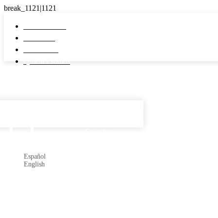
Pi Real Estate
Inmuebles
Desarrollos
Quiénes somos
Español

Suscribir
Español
English