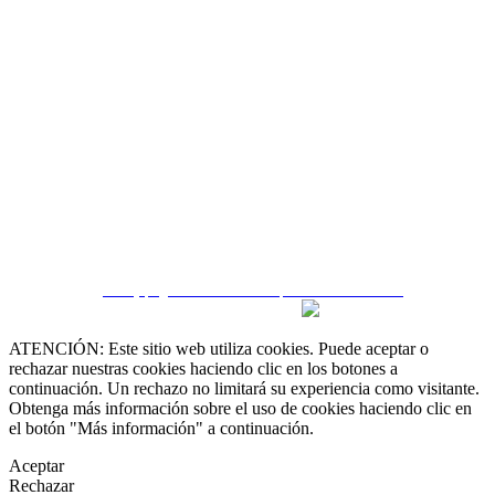
 55 19 48 12 11
 30 75 56 20
irealestate.mx
CRM y páginas inmobiliarias por eGO Real Estate
ATENCIÓN: Este sitio web utiliza cookies. Puede aceptar o
rechazar nuestras cookies haciendo clic en los botones a
continuación. Un rechazo no limitará su experiencia como visitante.
Obtenga más información sobre el uso de cookies haciendo clic en
el botón "Más información" a continuación.
Aceptar
Rechazar