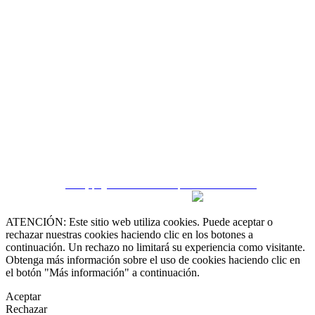
 55 19 48 12 11
 30 75 56 20
irealestate.mx
CRM y páginas inmobiliarias por eGO Real Estate
ATENCIÓN: Este sitio web utiliza cookies. Puede aceptar o
rechazar nuestras cookies haciendo clic en los botones a
continuación. Un rechazo no limitará su experiencia como visitante.
Obtenga más información sobre el uso de cookies haciendo clic en
el botón "Más información" a continuación.
Aceptar
Rechazar