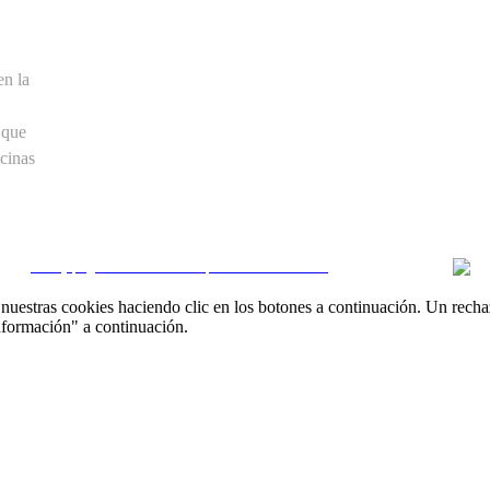
en la
 que
cinas
CRM y páginas inmobiliarias por eGO Real Estate
uestras cookies haciendo clic en los botones a continuación. Un recha
nformación" a continuación.