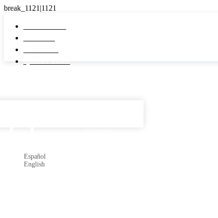
Pi Real Estate
Inmuebles
Desarrollos
Quiénes somos
Español

Suscribir
Español
English