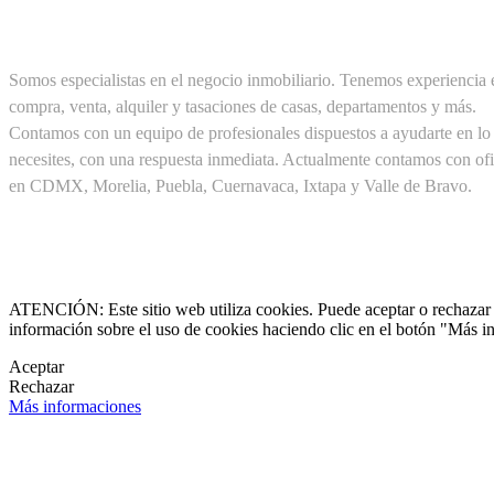
SOBRE NOSOTROS
Somos especialistas en el negocio inmobiliario. Tenemos experiencia 
compra, venta, alquiler y tasaciones de casas, departamentos y más.
Contamos con un equipo de profesionales dispuestos a ayudarte en lo
necesites, con una respuesta inmediata. Actualmente contamos con ofi
en CDMX, Morelia, Puebla, Cuernavaca, Ixtapa y Valle de Bravo.
Cel. +52(1) 55 19 48 12 11
+52(1) 56 30 75 56 20

clientes@pirealestate.mx
ATENCIÓN: Este sitio web utiliza cookies. Puede aceptar o rechazar n
información sobre el uso de cookies haciendo clic en el botón "Más i

Aceptar
Rechazar

Más informaciones
