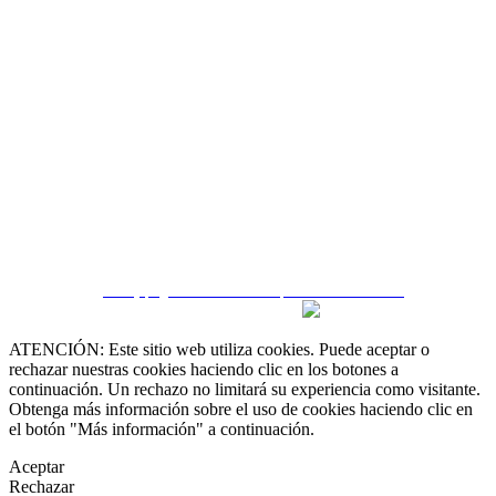
 55 19 48 12 11
 30 75 56 20
irealestate.mx
CRM y páginas inmobiliarias por eGO Real Estate
ATENCIÓN: Este sitio web utiliza cookies. Puede aceptar o
rechazar nuestras cookies haciendo clic en los botones a
continuación. Un rechazo no limitará su experiencia como visitante.
Obtenga más información sobre el uso de cookies haciendo clic en
el botón "Más información" a continuación.
Aceptar
Rechazar