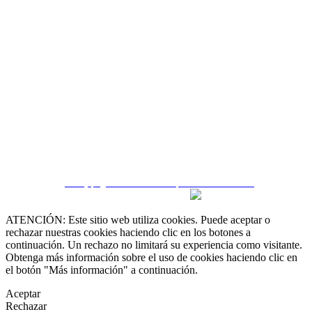
 55 19 48 12 11
 30 75 56 20
irealestate.mx
CRM y páginas inmobiliarias por eGO Real Estate
ATENCIÓN: Este sitio web utiliza cookies. Puede aceptar o
rechazar nuestras cookies haciendo clic en los botones a
continuación. Un rechazo no limitará su experiencia como visitante.
Obtenga más información sobre el uso de cookies haciendo clic en
el botón "Más información" a continuación.
Aceptar
Rechazar