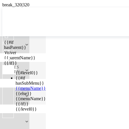

{{#if
ES
hasParent}}

Volver
{{parentName}}
{{/if}}
ES
EN
{{#level0}}
{{#if
hasSubMenu}}
{{menuName}}
{{else}}
{{menuName}}
{{/if}}
{{/level0}}