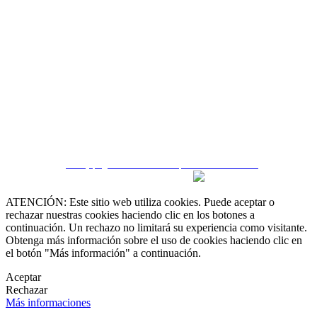
 55 19 48 12 11
 30 75 56 20
irealestate.mx
CRM y páginas inmobiliarias por eGO Real Estate
ATENCIÓN: Este sitio web utiliza cookies. Puede aceptar o
rechazar nuestras cookies haciendo clic en los botones a
continuación. Un rechazo no limitará su experiencia como visitante.
Obtenga más información sobre el uso de cookies haciendo clic en
el botón "Más información" a continuación.
Aceptar
Rechazar
Más informaciones